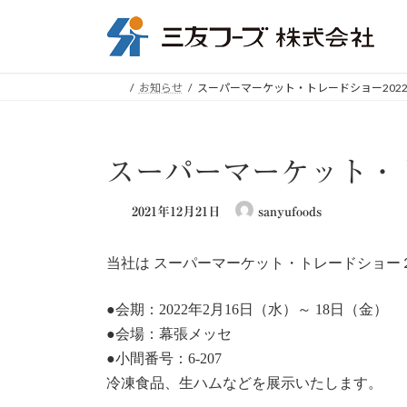
コ
ナ
ン
ビ
テ
ゲ
ン
ー
お知らせ
スーパーマーケット・トレードショー202
ツ
シ
へ
ョ
ス
ン
キ
に
スーパーマーケット・ト
ッ
移
プ
動
2021年12月21日
sanyufoods
当社は スーパーマーケット・トレードショー
●会期：2022年2月16日（水）～ 18日（金）
●会場：幕張メッセ
●小間番号：6-207
冷凍食品、生ハムなどを展示いたします。